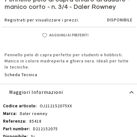
della
manico corto - n. 3/4 - Daler Rowney
galleria
di
Registrati per visualizzare i prezzi.
DISPONIBILE
immagini
AGGIUNGI AI PREFERITI
Pennello pelo di capra perfetto per studenti e hobbisti.
Manico in colore madreperla e ghiera nera. Ideali per tutte
le tecniche.
Scheda Tecnica
Maggiori Informazioni
Maggiori
OJ212152075XX
Informazioni
Daler rowney
85418
D212152075
Si