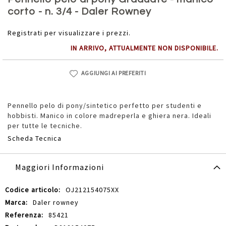
della
corto - n. 3/4 - Daler Rowney
galleria
di
Registrati per visualizzare i prezzi.
immagini
IN ARRIVO, ATTUALMENTE NON DISPONIBILE.
AGGIUNGI AI PREFERITI
Pennello pelo di pony/sintetico perfetto per studenti e
hobbisti. Manico in colore madreperla e ghiera nera. Ideali
per tutte le tecniche.
Scheda Tecnica
Maggiori Informazioni
Maggiori
OJ212154075XX
Informazioni
Daler rowney
85421