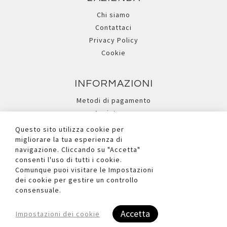
Chi siamo
Contattaci
Privacy Policy
Cookie
INFORMAZIONI
Metodi di pagamento
Assistenza
Ricerca avanzata
Questo sito utilizza cookie per
migliorare la tua esperienza di
navigazione. Cliccando su "Accetta"
I NOSTRI SOCIAL
consenti l'uso di tutti i cookie.
Comunque puoi visitare le Impostazioni
dei cookie per gestire un controllo
consensuale.
Accetta
Impostazioni dei cookie
Copyright © 2026 Due Ufficio S.r.l. - P.iva e C.F. Reg.Imp. BL n°
00881090252