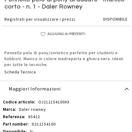
della
corto - n. 1 - Daler Rowney
galleria
di
Registrati per visualizzare i prezzi.
DISPONIBILE
immagini
AGGIUNGI AI PREFERITI
Pennello pelo di pony/sintetico perfetto per studenti e
hobbisti. Manico in colore madreperla e ghiera nera. Ideali
per tutte le tecniche.
Scheda Tecnica
Maggiori Informazioni
Maggiori
OJ212154100XX
Informazioni
Daler rowney
85422
D212154100
Si