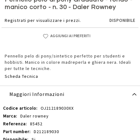
della
manico corto - n. 30 - Daler Rowney
galleria
di
Registrati per visualizzare i prezzi.
DISPONIBILE
immagini
AGGIUNGI AI PREFERITI
Pennello pelo di pony/sintetico perfetto per studenti e
hobbisti. Manico in colore madreperla e ghiera nera. Ideali
per tutte le tecniche.
Scheda Tecnica
Maggiori Informazioni
Maggiori
OJ212189030XX
Informazioni
Daler rowney
85452
D212189030
Si