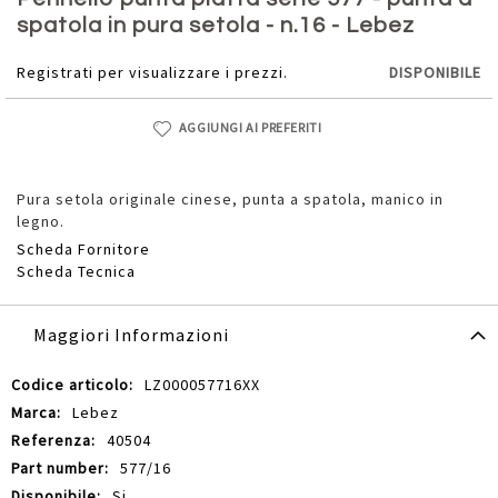
della
spatola in pura setola - n.16 - Lebez
galleria
di
Registrati per visualizzare i prezzi.
DISPONIBILE
immagini
AGGIUNGI AI PREFERITI
Pura setola originale cinese, punta a spatola, manico in
legno.
Scheda Fornitore
Scheda Tecnica
Maggiori Informazioni
Maggiori
LZ000057716XX
Informazioni
Lebez
40504
577/16
Si