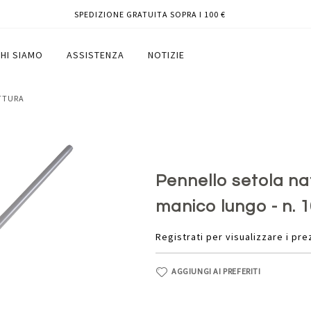
SPEDIZIONE GRATUITA SOPRA I 100 €
to corto - manico lungo - n. 10 - Daler
HI SIAMO
ASSISTENZA
NOTIZIE
ITTURA
Pennello setola na
manico lungo - n. 
Registrati per visualizzare i pre
AGGIUNGI AI PREFERITI