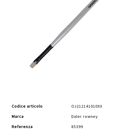
Vai
all'inizio
della
galleria
di
Maggiori
immagini
Codice articolo
OJ212141010XX
Informazioni
Marca
Daler rowney
Referenza
85399