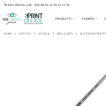
SALTA
0437 852392 LUN - VEN 08:30-12:30 13-17:30
Pennello setola naturale Graduate - piat
AL
Rowney
CONTENUTO
PRODOTTI
STAMPA
C
HOME
UFFICIO
SCUOLA
BELLE ARTI
ACCESSORI PER P
Vai
alla
fine
della
galleria
di
immagini