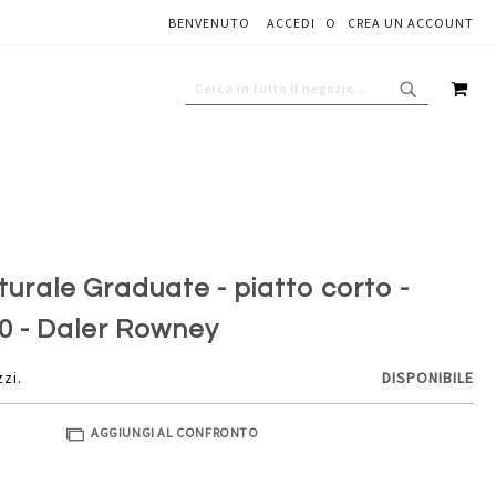
BENVENUTO
ACCEDI
CREA UN ACCOUNT
Aggiungi al carrello
CAR
CERCA
CERCA
turale Graduate - piatto corto -
10 - Daler Rowney
zzi.
DISPONIBILE
AGGIUNGI AL CONFRONTO