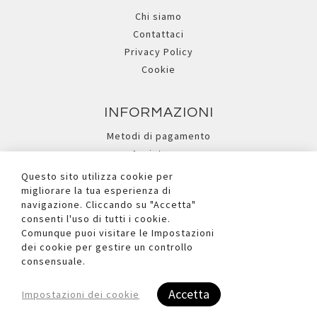
Chi siamo
Contattaci
Privacy Policy
Cookie
INFORMAZIONI
Metodi di pagamento
Assistenza
Ricerca avanzata
Questo sito utilizza cookie per
migliorare la tua esperienza di
navigazione. Cliccando su "Accetta"
I NOSTRI SOCIAL
consenti l'uso di tutti i cookie.
Comunque puoi visitare le Impostazioni
dei cookie per gestire un controllo
consensuale.
Accetta
Impostazioni dei cookie
Copyright © 2026 Due Ufficio S.r.l. - P.iva e C.F. Reg.Imp. BL n°
00881090252