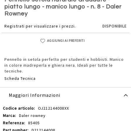
della
piatto lungo - manico lungo - n. 8 - Daler
galleria
Rowney
di
immagini
Registrati per visualizzare i prezzi.
DISPONIBILE
AGGIUNGI AI PREFERITI
Pennello in setola perfetto per studenti e hobbisti. Manico
in colore madreperla e ghiera nera. Ideali per tutte le
tecniche.
Scheda Tecnica
Maggiori Informazioni
Maggiori
OJ212144008XX
Informazioni
Daler rowney
85405
D212144008