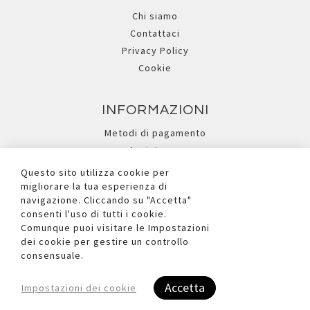
Chi siamo
Contattaci
Privacy Policy
Cookie
INFORMAZIONI
Metodi di pagamento
Assistenza
Ricerca avanzata
Questo sito utilizza cookie per
migliorare la tua esperienza di
navigazione. Cliccando su "Accetta"
I NOSTRI SOCIAL
consenti l'uso di tutti i cookie.
Comunque puoi visitare le Impostazioni
dei cookie per gestire un controllo
consensuale.
Accetta
Impostazioni dei cookie
Copyright © 2026 Due Ufficio S.r.l. - P.iva e C.F. Reg.Imp. BL n°
00881090252