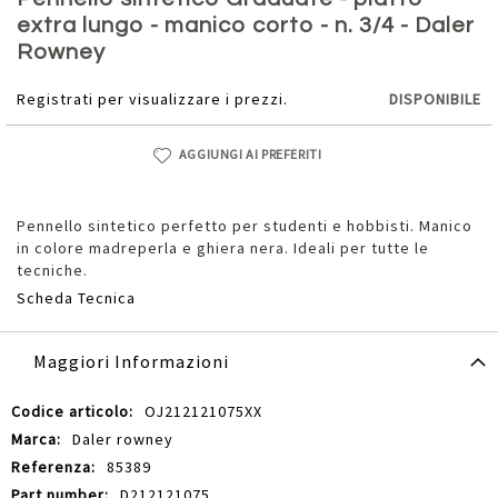
della
extra lungo - manico corto - n. 3/4 - Daler
galleria
Rowney
di
immagini
Registrati per visualizzare i prezzi.
DISPONIBILE
AGGIUNGI AI PREFERITI
Pennello sintetico perfetto per studenti e hobbisti. Manico
in colore madreperla e ghiera nera. Ideali per tutte le
tecniche.
Scheda Tecnica
Maggiori Informazioni
Maggiori
OJ212121075XX
Informazioni
Daler rowney
85389
D212121075