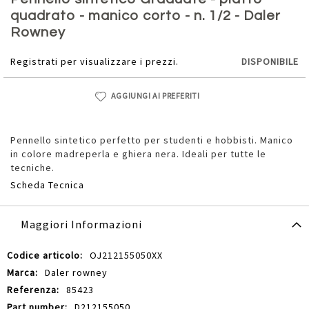
della
quadrato - manico corto - n. 1/2 - Daler
galleria
Rowney
di
immagini
Registrati per visualizzare i prezzi.
DISPONIBILE
AGGIUNGI AI PREFERITI
Pennello sintetico perfetto per studenti e hobbisti. Manico
in colore madreperla e ghiera nera. Ideali per tutte le
tecniche.
Scheda Tecnica
Maggiori Informazioni
Maggiori
OJ212155050XX
Informazioni
Daler rowney
85423
D212155050