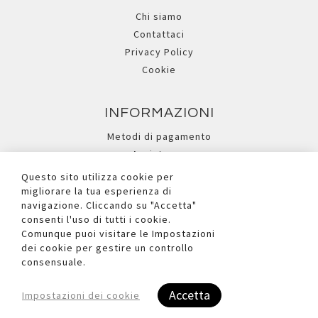
Chi siamo
Contattaci
Privacy Policy
Cookie
INFORMAZIONI
Metodi di pagamento
Assistenza
Ricerca avanzata
Questo sito utilizza cookie per
migliorare la tua esperienza di
navigazione. Cliccando su "Accetta"
I NOSTRI SOCIAL
consenti l'uso di tutti i cookie.
Comunque puoi visitare le Impostazioni
dei cookie per gestire un controllo
consensuale.
Accetta
Impostazioni dei cookie
Copyright © 2026 Due Ufficio S.r.l. - P.iva e C.F. Reg.Imp. BL n°
00881090252