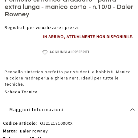
della
extra lunga - manico corto - n.10/0 - Daler
galleria
Rowney
di
immagini
Registrati per visualizzare i prezzi.
IN ARRIVO, ATTUALMENTE NON DISPONIBILE.
AGGIUNGI AI PREFERITI
Pennello sintetico perfetto per studenti e hobbisti. Manico
in colore madreperla e ghiera nera. Ideali per tutte le
tecniche.
Scheda Tecnica
Maggiori Informazioni
Maggiori
OJ212181090XX
Informazioni
Daler rowney