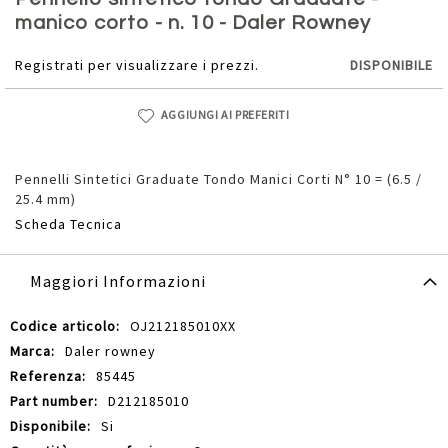
della
manico corto - n. 10 - Daler Rowney
galleria
di
Registrati per visualizzare i prezzi.
DISPONIBILE
immagini
AGGIUNGI AI PREFERITI
Pennelli Sintetici Graduate Tondo Manici Corti N° 10 = (6.5 /
25.4 mm)
Scheda Tecnica
Maggiori Informazioni
Maggiori
OJ212185010XX
Informazioni
Daler rowney
85445
D212185010
Si