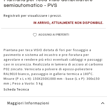
della
semiautomatico - PVS
galleria
di
Registrati per visualizzare i prezzi.
immagini
IN ARRIVO, ATTUALMENTE NON DISPONIBILE.
AGGIUNGI AI PREFERITI
Piantana per teca VISIO dotata di fori per fissaggio a
pavimento e sistema ad incastro e pre-foratura per
agevolare e rendere più etici eventuali cablaggi e passaggi
cavi in sicurezza. Realizzata in lamiera di acciaio al carbonio
P02 zincato. Verniciata a polvere di epossi-poliestere
RAL9010 bianco, passaggio in galleria termica a 180°C.
Misure (P x L x H): 150X250X1000 mm - base (L x P): 300x150
mm ; Peso a Vuoto: 5 kg
Scheda Tecnica
Maggiori Informazioni