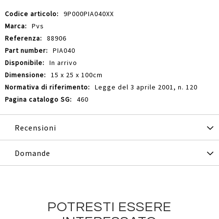
Maggiori
9P000PIA040XX
Informazioni
Pvs
88906
PIA040
In arrivo
15 x 25 x 100cm
Legge del 3 aprile 2001, n. 120
460
Recensioni
Domande
POTRESTI ESSERE