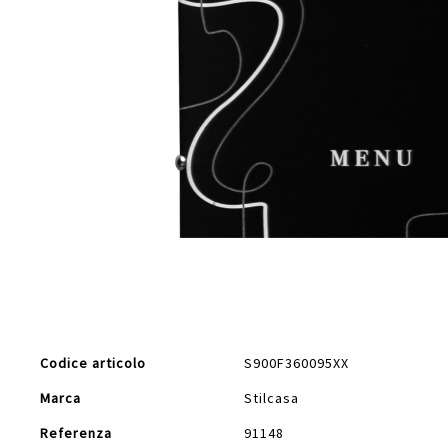
Vai
all'inizio
della
galleria
di
Maggiori
immagini
Codice articolo
S900F360095XX
Informazioni
Marca
Stilcasa
Referenza
91148