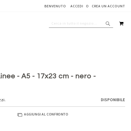
BENVENUTO
ACCEDI
CREA UN ACCOUNT
Aggiungi al carrello
CAR
CERCA
CERCA
nee - A5 - 17x23 cm - nero -
zzi.
DISPONIBILE
AGGIUNGI AL CONFRONTO