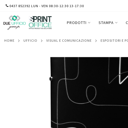
SALTA
0437 852392 LUN - VEN 08:30-12:30 13-17:30
PortamenU' linea Linee - A5 - 17x23 cm - 
AL
CONTENUTO
PRODOTTI
STAMPA
C
HOME
UFFICIO
VISUAL E COMUNICAZIONE
ESPOSITORI E 
Vai
alla
fine
della
galleria
di
immagini