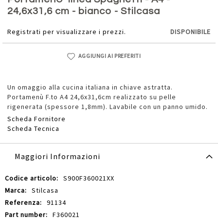
della
24,6x31,6 cm - bianco - Stilcasa
galleria
di
Registrati per visualizzare i prezzi.
DISPONIBILE
immagini
AGGIUNGI AI PREFERITI
Un omaggio alla cucina italiana in chiave astratta.
Portamenù F.to A4 24,6x31,6cm realizzato su pelle
rigenerata (spessore 1,8mm). Lavabile con un panno umido.
Scheda Fornitore
Scheda Tecnica
Maggiori Informazioni
Maggiori
S900F360021XX
Informazioni
Stilcasa
91134
F360021