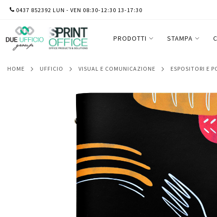
SALTA
0437 852392 LUN - VEN 08:30-12:30 13-17:30
PortamenU' linea Spaghetti - A4 - 24,6x3
AL
CONTENUTO
PRODOTTI
STAMPA
C
HOME
UFFICIO
VISUAL E COMUNICAZIONE
ESPOSITORI E 
Vai
alla
fine
della
galleria
di
immagini