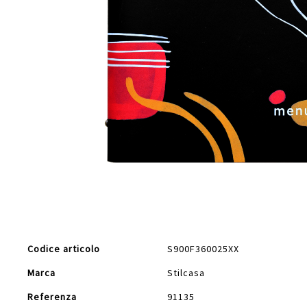
Vai
all'inizio
della
galleria
di
Maggiori
immagini
Codice articolo
S900F360025XX
Informazioni
Marca
Stilcasa
Referenza
91135