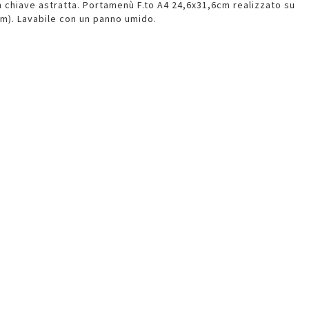
in chiave astratta. Portamenù F.to A4 24,6x31,6cm realizzato su
m). Lavabile con un panno umido.