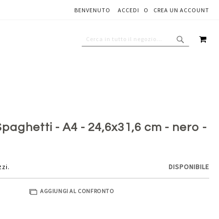
BENVENUTO
ACCEDI
CREA UN ACCOUNT
Aggiungi al carrello
CAR
CERCA
CERCA
aghetti - A4 - 24,6x31,6 cm - nero -
zzi.
DISPONIBILE
AGGIUNGI AL CONFRONTO