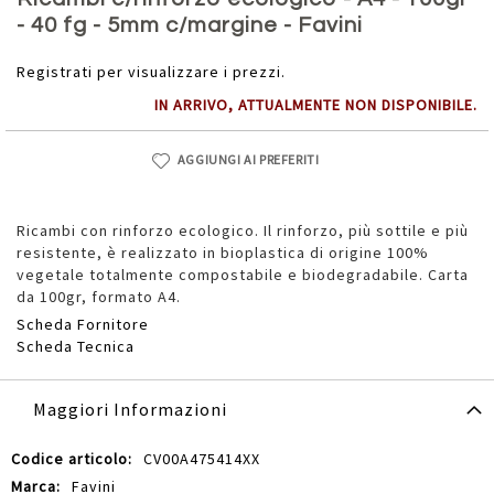
della
- 40 fg - 5mm c/margine - Favini
galleria
di
Registrati per visualizzare i prezzi.
immagini
IN ARRIVO, ATTUALMENTE NON DISPONIBILE.
AGGIUNGI AI PREFERITI
Ricambi con rinforzo ecologico. Il rinforzo, più sottile e più
resistente, è realizzato in bioplastica di origine 100%
vegetale totalmente compostabile e biodegradabile. Carta
da 100gr, formato A4.
Scheda Fornitore
Scheda Tecnica
Maggiori Informazioni
Maggiori
CV00A475414XX
Informazioni
Favini