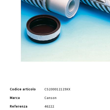
Vai
all'inizio
della
galleria
di
Maggiori
immagini
Codice articolo
CS200012129XX
Informazioni
Marca
Canson
Referenza
46222