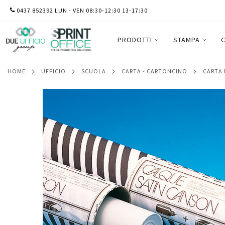
SALTA
0437 852392 LUN - VEN 08:30-12:30 13-17:30
Rotolo carta lucida satinata - 110cmx20
AL
CONTENUTO
PRODOTTI
STAMPA
C
HOME
UFFICIO
SCUOLA
CARTA - CARTONCINO
CARTA
Vai
alla
fine
della
galleria
di
immagini