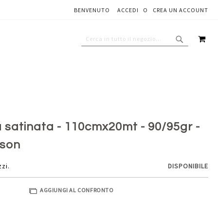
BENVENUTO
ACCEDI
CREA UN ACCOUNT
Aggiungi al carrello
CAR
CERCA
CERCA
a satinata - 110cmx20mt - 90/95gr -
nson
zzi.
DISPONIBILE
AGGIUNGI AL CONFRONTO