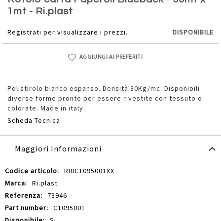
della
1mt - Ri.plast
galleria
di
Registrati per visualizzare i prezzi.
DISPONIBILE
immagini
AGGIUNGI AI PREFERITI
Polistirolo bianco espanso. Densità 30Kg/mc. Disponibili
diverse forme pronte per essere rivestite con tessuto o
colorate. Made in italy.
Scheda Tecnica
Maggiori Informazioni
Maggiori
RI0C1095001XX
Informazioni
Ri.plast
73946
C1095001
Si