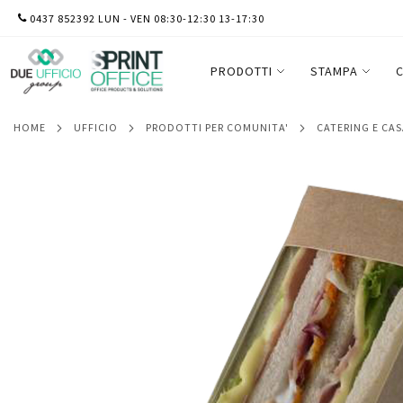
SALTA
0437 852392 LUN - VEN 08:30-12:30 13-17:30
Scatole per sandwich Street Food in carta
AL
conf. 100 pezzi
CONTENUTO
PRODOTTI
STAMPA
C
HOME
UFFICIO
PRODOTTI PER COMUNITA'
CATERING E CA
Vai
alla
fine
della
galleria
di
immagini