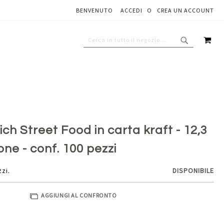
BENVENUTO
ACCEDI
CREA UN ACCOUNT
Aggiungi al carrello
CAR
CERCA
CERCA
ch Street Food in carta kraft - 12,3
one - conf. 100 pezzi
zzi.
DISPONIBILE
AGGIUNGI AL CONFRONTO