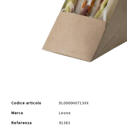
Vai
all'inizio
della
galleria
di
Maggiori
immagini
Codice articolo
DL0000H0713XX
Informazioni
Marca
Leone
Referenza
91383