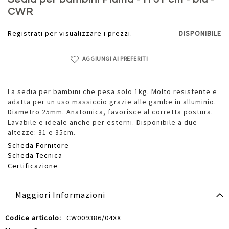
della
CWR
galleria
di
Registrati per visualizzare i prezzi.
DISPONIBILE
immagini
AGGIUNGI AI PREFERITI
La sedia per bambini che pesa solo 1kg. Molto resistente e
adatta per un uso massiccio grazie alle gambe in alluminio.
Diametro 25mm. Anatomica, favorisce al corretta postura.
Lavabile e ideale anche per esterni. Disponibile a due
altezze: 31 e 35cm.
Scheda Fornitore
Scheda Tecnica
Certificazione
Maggiori Informazioni
Maggiori
CW009386/04XX
Informazioni