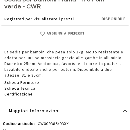
della
verde - CWR
galleria
di
Registrati per visualizzare i prezzi.
DISPONIBILE
immagini
AGGIUNGI AI PREFERITI
La sedia per bambini che pesa solo 1kg. Molto resistente e
adatta per un uso massiccio grazie alle gambe in alluminio.
Diametro 25mm. Anatomica, favorisce al corretta postura.
Lavabile e ideale anche per esterni. Disponibile a due
altezze: 31 e 35cm.
Scheda Fornitore
Scheda Tecnica
Certificazione
Maggiori Informazioni
Maggiori
CW009386/03XX
Informazioni