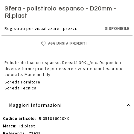
Vai
all'inizio
Sfera - polistirolo espanso - D20mm -
della
Ri.plast
galleria
di
Registrati per visualizzare i prezzi.
DISPONIBILE
immagini
AGGIUNGI AI PREFERITI
Polistirolo bianco espanso. Densità 30Kg/mc. Disponibili
diverse forme pronte per essere rivestite con tessuto o
colorate. Made in italy.
Scheda Fornitore
Scheda Tecnica
Maggiori Informazioni
Maggiori
RI051816020XX
Informazioni
Ri.plast
73925