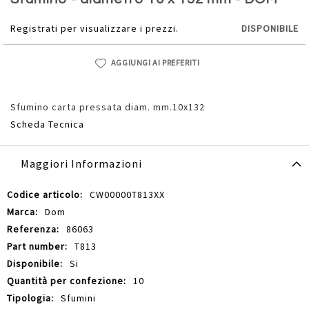
della
galleria
Registrati per visualizzare i prezzi.
DISPONIBILE
di
immagini
AGGIUNGI AI PREFERITI
Sfumino carta pressata diam. mm.10x132
Scheda Tecnica
Maggiori Informazioni
Maggiori
CW00000T813XX
Informazioni
Dom
86063
T813
Si
10
Sfumini