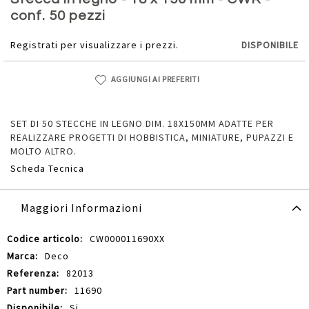
della
conf. 50 pezzi
galleria
di
Registrati per visualizzare i prezzi.
DISPONIBILE
immagini
AGGIUNGI AI PREFERITI
SET DI 50 STECCHE IN LEGNO DIM. 18X150MM ADATTE PER
REALIZZARE PROGETTI DI HOBBISTICA, MINIATURE, PUPAZZI E
MOLTO ALTRO.
Scheda Tecnica
Maggiori Informazioni
Maggiori
CW000011690XX
Informazioni
Deco
82013
11690
Si