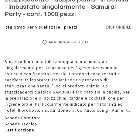
della
- imbustato singolarmente - Samurai
galleria
Party - conf. 1000 pezzi
di
immagini
Registrati per visualizzare i prezzi.
DISPONIBILE
AGGIUNGI AI PREFERITI
Stuzzicadenti in betulla a doppia punta imbustati
singolarmente per il massimo dell’igiene. Nel comodo
astuccio con finestra laterale. I prodotti sono testati e
sanificati in laboratori italiani con un processo di
sterilizzazione senza l’uso di prodotti chimici. Lo
stuzzicadenti classico SAMURAI è indicato sia in cucina, per
la preparazione di stuzzichini, tartine e cocktail, che per
l’igiene orale. Particolarmente indicato per ristoranti ed
hotel. Il prodotto risulta idoneo al Contatto con gli Alimenti.
Scheda Fornitore
Scheda Tecnica
Certificazione