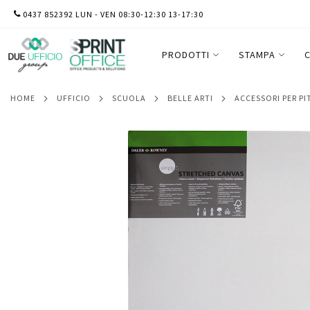
SALTA
0437 852392 LUN - VEN 08:30-12:30 13-17:30
Telaio telato - 40x60 cm - Daler Rowney
AL
CONTENUTO
PRODOTTI
STAMPA
C
HOME
UFFICIO
SCUOLA
BELLE ARTI
ACCESSORI PER P
Vai
alla
fine
della
galleria
di
immagini