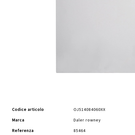
Vai
all'inizio
della
galleria
di
Maggiori
immagini
Codice articolo
OJ514084060XX
Informazioni
Marca
Daler rowney
Referenza
85464