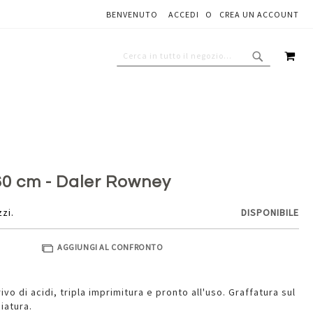
BENVENUTO
ACCEDI
CREA UN ACCOUNT
Aggiungi al carrello
CAR
CERCA
CERCA
x60 cm - Daler Rowney
zzi.
DISPONIBILE
AGGIUNGI AL CONFRONTO
ivo di acidi, tripla imprimitura e pronto all'uso. Graffatura sul
iatura.