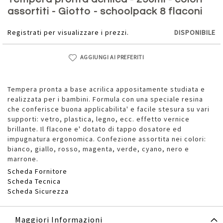
della
assortiti - Giotto - schoolpack 8 flaconi
galleria
di
Registrati per visualizzare i prezzi.
DISPONIBILE
immagini
AGGIUNGI AI PREFERITI
Tempera pronta a base acrilica appositamente studiata e
realizzata per i bambini. Formula con una speciale resina
che conferisce buona applicabilita' e facile stesura su vari
supporti: vetro, plastica, legno, ecc. effetto vernice
brillante. Il flacone e' dotato di tappo dosatore ed
impugnatura ergonomica. Confezione assortita nei colori:
bianco, giallo, rosso, magenta, verde, cyano, nero e
marrone.
Scheda Fornitore
Scheda Tecnica
Scheda Sicurezza
Maggiori Informazioni