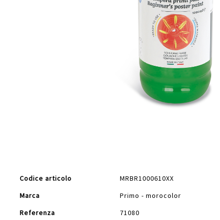
Vai
all'inizio
della
galleria
di
Maggiori
immagini
Codice articolo
MRBR1000610XX
Informazioni
Marca
Primo - morocolor
Referenza
71080