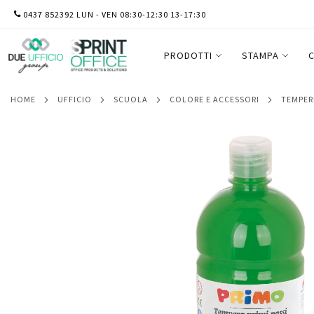
SALTA
0437 852392 LUN - VEN 08:30-12:30 13-17:30
Tempera pronta Primi Passi - 1 L - verde 
AL
CONTENUTO
PRODOTTI
STAMPA
C
HOME
UFFICIO
SCUOLA
COLORE E ACCESSORI
TEMPER
Vai
alla
fine
della
galleria
di
immagini