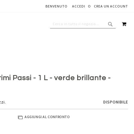
BENVENUTO
ACCEDI
CREA UN ACCOUNT
Aggiungi al carrello
CAR
CERCA
CERCA
i Passi - 1 L - verde brillante -
zzi.
DISPONIBILE
AGGIUNGI AL CONFRONTO