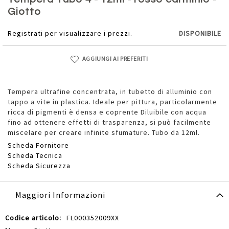
della
Giotto
galleria
di
Registrati per visualizzare i prezzi.
DISPONIBILE
immagini
AGGIUNGI AI PREFERITI
Tempera ultrafine concentrata, in tubetto di alluminio con
tappo a vite in plastica. Ideale per pittura, particolarmente
ricca di pigmenti è densa e coprente Diluibile con acqua
fino ad ottenere effetti di trasparenza, si può facilmente
miscelare per creare infinite sfumature. Tubo da 12ml.
Scheda Fornitore
Scheda Tecnica
Scheda Sicurezza
Maggiori Informazioni
Maggiori
FL000352009XX
Informazioni