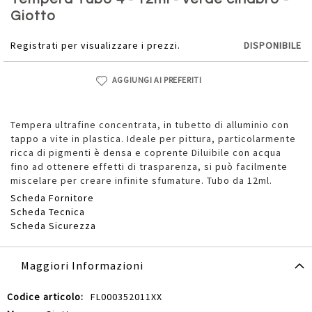
della
Giotto
galleria
di
Registrati per visualizzare i prezzi.
DISPONIBILE
immagini
AGGIUNGI AI PREFERITI
Tempera ultrafine concentrata, in tubetto di alluminio con
tappo a vite in plastica. Ideale per pittura, particolarmente
ricca di pigmenti è densa e coprente Diluibile con acqua
fino ad ottenere effetti di trasparenza, si può facilmente
miscelare per creare infinite sfumature. Tubo da 12ml.
Scheda Fornitore
Scheda Tecnica
Scheda Sicurezza
Maggiori Informazioni
Maggiori
FL000352011XX
Informazioni