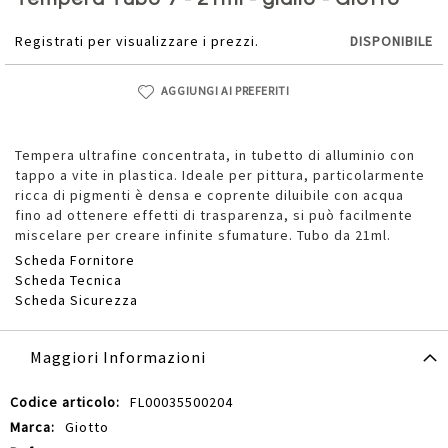
della
galleria
Registrati per visualizzare i prezzi.
DISPONIBILE
di
immagini
AGGIUNGI AI PREFERITI
Tempera ultrafine concentrata, in tubetto di alluminio con
tappo a vite in plastica. Ideale per pittura, particolarmente
ricca di pigmenti è densa e coprente diluibile con acqua
fino ad ottenere effetti di trasparenza, si può facilmente
miscelare per creare infinite sfumature. Tubo da 21ml.
Scheda Fornitore
Scheda Tecnica
Scheda Sicurezza
Maggiori Informazioni
Maggiori
FL00035500204
Informazioni
Giotto