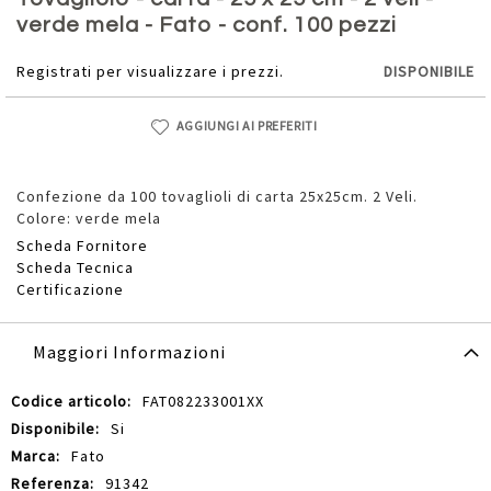
della
verde mela - Fato - conf. 100 pezzi
galleria
di
Registrati per visualizzare i prezzi.
DISPONIBILE
immagini
AGGIUNGI AI PREFERITI
Confezione da 100 tovaglioli di carta 25x25cm. 2 Veli.
Colore: verde mela
Scheda Fornitore
Scheda Tecnica
Certificazione
Maggiori Informazioni
Maggiori
FAT082233001XX
Informazioni
Si
Fato
91342