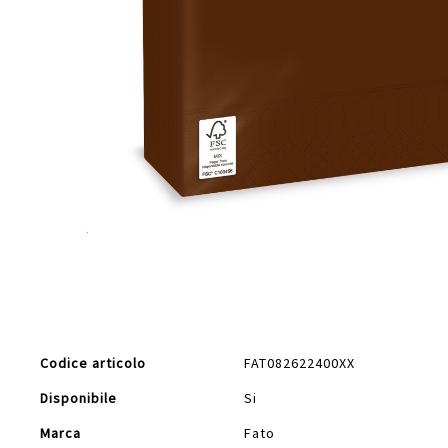
Vai
all'inizio
della
galleria
di
Maggiori
immagini
Codice articolo
FAT082622400XX
Informazioni
Disponibile
Si
Marca
Fato