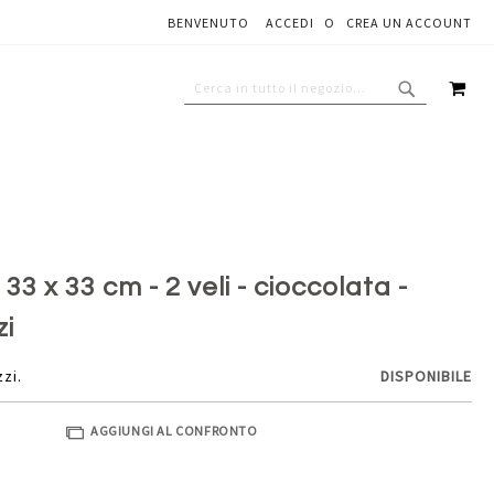
BENVENUTO
ACCEDI
CREA UN ACCOUNT
Aggiungi al carrello
CAR
CERCA
CERCA
 33 x 33 cm - 2 veli - cioccolata -
zi
zzi.
DISPONIBILE
AGGIUNGI AL CONFRONTO