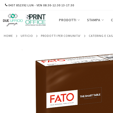
SALTA
0437 852392 LUN - VEN 08:30-12:30 13-17:30
Tovagliolo - carta - 33 x 33 cm - 2 veli - 
AL
CONTENUTO
PRODOTTI
STAMPA
C
HOME
UFFICIO
PRODOTTI PER COMUNITA'
CATERING E CA
Vai
alla
fine
della
galleria
di
immagini