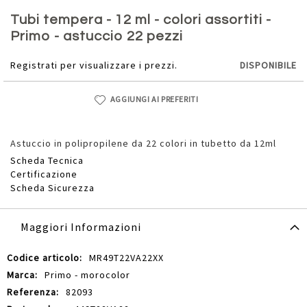
Vai
all'inizio
Tubi tempera - 12 ml - colori assortiti -
della
Primo - astuccio 22 pezzi
galleria
di
Registrati per visualizzare i prezzi.
DISPONIBILE
immagini
AGGIUNGI AI PREFERITI
Astuccio in polipropilene da 22 colori in tubetto da 12ml
Scheda Tecnica
Certificazione
Scheda Sicurezza
Maggiori Informazioni
Maggiori
MR49T22VA22XX
Informazioni
Primo - morocolor
82093