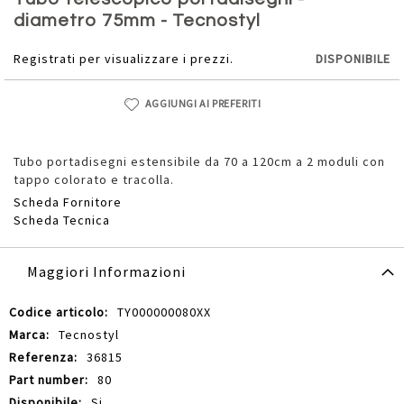
della
diametro 75mm - Tecnostyl
galleria
di
Registrati per visualizzare i prezzi.
DISPONIBILE
immagini
AGGIUNGI AI PREFERITI
Tubo portadisegni estensibile da 70 a 120cm a 2 moduli con
tappo colorato e tracolla.
Scheda Fornitore
Scheda Tecnica
Maggiori Informazioni
Maggiori
TY000000080XX
Informazioni
Tecnostyl
36815
80
Si