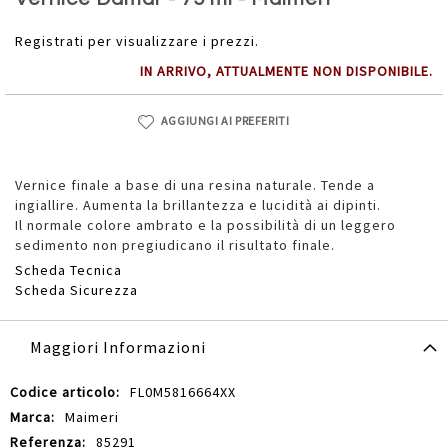
della
galleria
Registrati per visualizzare i prezzi.
di
IN ARRIVO, ATTUALMENTE NON DISPONIBILE.
immagini
AGGIUNGI AI PREFERITI
Vernice finale a base di una resina naturale. Tende a
ingiallire. Aumenta la brillantezza e lucidità ai dipinti.
Il normale colore ambrato e la possibilità di un leggero
sedimento non pregiudicano il risultato finale.
Scheda Tecnica
Scheda Sicurezza
Maggiori Informazioni
Maggiori
FL0M5816664XX
Informazioni
Maimeri
85291