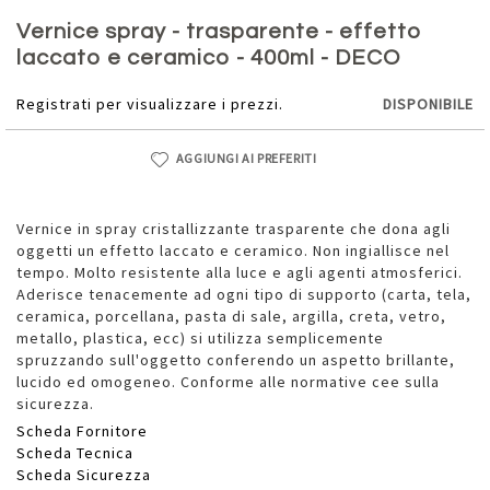
Vai
all'inizio
Vernice spray - trasparente - effetto
della
laccato e ceramico - 400ml - DECO
galleria
di
Registrati per visualizzare i prezzi.
DISPONIBILE
immagini
AGGIUNGI AI PREFERITI
Vernice in spray cristallizzante trasparente che dona agli
oggetti un effetto laccato e ceramico. Non ingiallisce nel
tempo. Molto resistente alla luce e agli agenti atmosferici.
Aderisce tenacemente ad ogni tipo di supporto (carta, tela,
ceramica, porcellana, pasta di sale, argilla, creta, vetro,
metallo, plastica, ecc) si utilizza semplicemente
spruzzando sull'oggetto conferendo un aspetto brillante,
lucido ed omogeneo. Conforme alle normative cee sulla
sicurezza.
Scheda Fornitore
Scheda Tecnica
Scheda Sicurezza