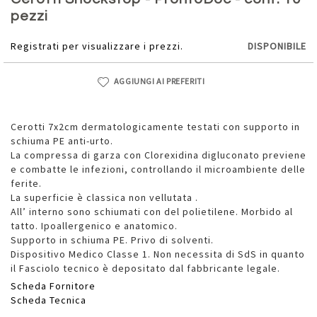
della
pezzi
galleria
di
Registrati per visualizzare i prezzi.
DISPONIBILE
immagini
AGGIUNGI AI PREFERITI
Cerotti 7x2cm dermatologicamente testati con supporto in
schiuma PE anti-urto.
La compressa di garza con Clorexidina digluconato previene
e combatte le infezioni, controllando il microambiente delle
ferite.
La superficie è classica non vellutata .
All’ interno sono schiumati con del polietilene. Morbido al
tatto. Ipoallergenico e anatomico.
Supporto in schiuma PE. Privo di solventi.
Dispositivo Medico Classe 1. Non necessita di SdS in quanto
il Fasciolo tecnico è depositato dal fabbricante legale.
Scheda Fornitore
Scheda Tecnica