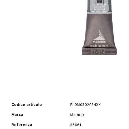
Vai
all'inizio
della
galleria
di
Maggiori
immagini
Codice articolo
FL0M0302084XX
Informazioni
Marca
Maimeri
Referenza
85061