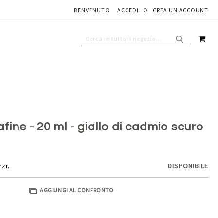
BENVENUTO
ACCEDI
CREA UN ACCOUNT
Aggiungi al carrello
CAR
CERCA
CERCA
afine - 20 ml - giallo di cadmio scuro
zzi.
DISPONIBILE
AGGIUNGI AL CONFRONTO