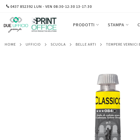
SALTA
0437 852392 LUN - VEN 08:30-12:30 13-17:30
Colore a olio - extrafine - 20 ml - giallo
AL
CONTENUTO
PRODOTTI
STAMPA
C
HOME
UFFICIO
SCUOLA
BELLE ARTI
TEMPERE VERNICI
Vai
alla
fine
della
galleria
di
immagini