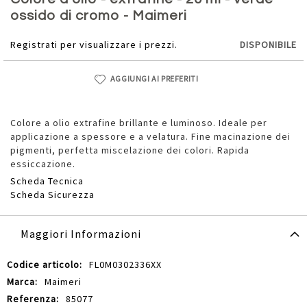
della
ossido di cromo - Maimeri
galleria
di
Registrati per visualizzare i prezzi.
DISPONIBILE
immagini
AGGIUNGI AI PREFERITI
Colore a olio extrafine brillante e luminoso. Ideale per
applicazione a spessore e a velatura. Fine macinazione dei
pigmenti, perfetta miscelazione dei colori. Rapida
essiccazione.
Scheda Tecnica
Scheda Sicurezza
Maggiori Informazioni
Maggiori
FL0M0302336XX
Informazioni
Maimeri
85077