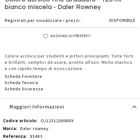
della
bianco miscela - Daler Rowney
galleria
di
Registrati per visualizzare i prezzi.
DISPONIBILE
immagini
AGGIUNGI AI PREFERITI
Colore acrilico per studenti e pittori principianti. Tinte forti
e brillanti, semplici da usare, pronto all'uso. Molto elastico
e con rapido tempo di essiccazione.
Scheda Fornitore
Scheda Tecnica
Scheda Sicurezza
Maggiori Informazioni
Maggiori
OJ123120006XX
Informazioni
Daler rowney
85483