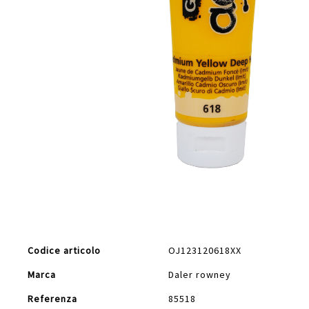
Vai
all'inizio
della
galleria
di
Maggiori
immagini
Codice articolo
OJ123120618XX
Informazioni
Marca
Daler rowney
Referenza
85518