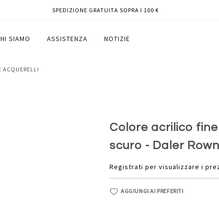
SPEDIZIONE GRATUITA SOPRA I 100 €
giallo cadmio scuro - Daler Rowney
HI SIAMO
ASSISTENZA
NOTIZIE
 E ACQUERELLI
Colore acrilico fin
scuro - Daler Row
Registrati per visualizzare i pre
AGGIUNGI AI PREFERITI