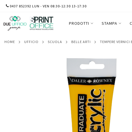
SALTA
0437 852392 LUN - VEN 08:30-12:30 13-17:30
Colore acrilico fine Graduate - 120 ml - 
AL
CONTENUTO
PRODOTTI
STAMPA
C
HOME
UFFICIO
SCUOLA
BELLE ARTI
TEMPERE VERNICI
Vai
alla
fine
della
galleria
di
immagini