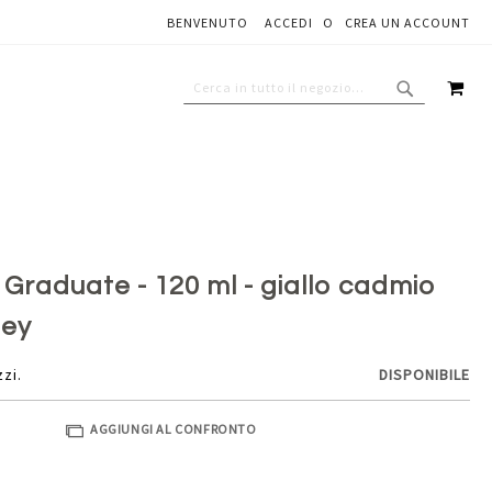
BENVENUTO
ACCEDI
CREA UN ACCOUNT
Aggiungi al carrello
CAR
CERCA
CERCA
e Graduate - 120 ml - giallo cadmio
ney
zzi.
DISPONIBILE
AGGIUNGI AL CONFRONTO