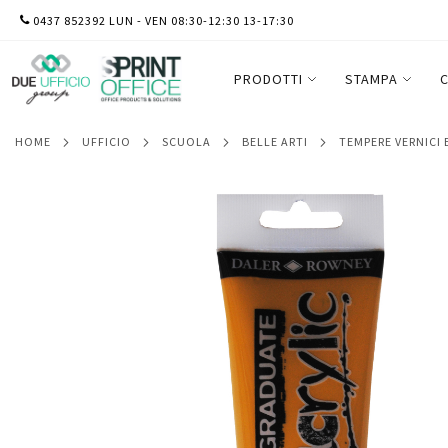
SALTA
0437 852392 LUN - VEN 08:30-12:30 13-17:30
Colore acrilico fine Graduate - 120 ml - 
AL
CONTENUTO
PRODOTTI
STAMPA
C
HOME
UFFICIO
SCUOLA
BELLE ARTI
TEMPERE VERNICI
Vai
alla
fine
della
galleria
di
immagini