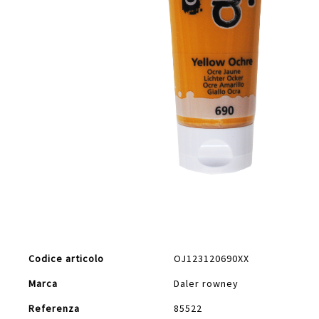
Vai
all'inizio
della
galleria
di
Maggiori
immagini
Codice articolo
OJ123120690XX
Informazioni
Marca
Daler rowney
Referenza
85522