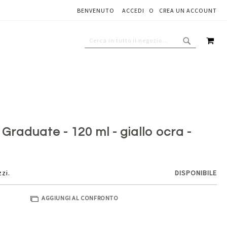
BENVENUTO
ACCEDI
CREA UN ACCOUNT
Aggiungi al carrello
CAR
CERCA
CERCA
 Graduate - 120 ml - giallo ocra -
zzi.
DISPONIBILE
AGGIUNGI AL CONFRONTO