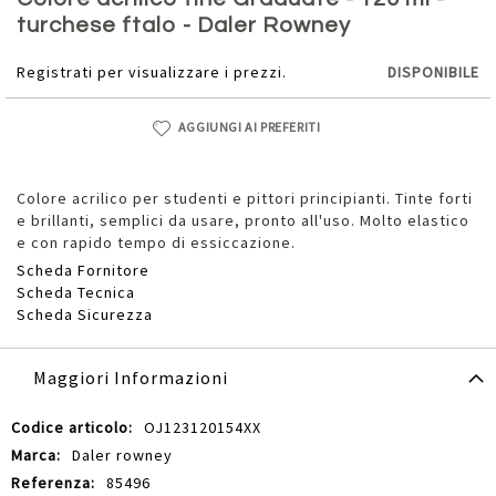
della
turchese ftalo - Daler Rowney
galleria
di
Registrati per visualizzare i prezzi.
DISPONIBILE
immagini
AGGIUNGI AI PREFERITI
Colore acrilico per studenti e pittori principianti. Tinte forti
e brillanti, semplici da usare, pronto all'uso. Molto elastico
e con rapido tempo di essiccazione.
Scheda Fornitore
Scheda Tecnica
Scheda Sicurezza
Maggiori Informazioni
Maggiori
OJ123120154XX
Informazioni
Daler rowney
85496