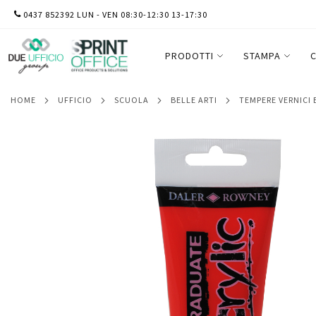
SALTA
0437 852392 LUN - VEN 08:30-12:30 13-17:30
Colore acrilico fine Graduate - 120 ml -
AL
CONTENUTO
PRODOTTI
STAMPA
C
HOME
UFFICIO
SCUOLA
BELLE ARTI
TEMPERE VERNICI
Vai
alla
fine
della
galleria
di
immagini