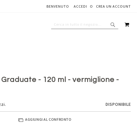
BENVENUTO
ACCEDI
CREA UN ACCOUNT
Aggiungi al carrello
CAR
CERCA
CERCA
e Graduate - 120 ml - vermiglione -
zzi.
DISPONIBILE
AGGIUNGI AL CONFRONTO