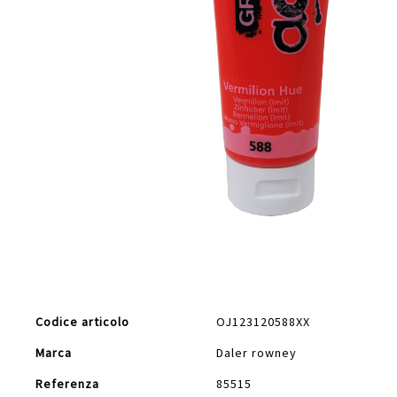
Vai
all'inizio
della
galleria
di
Maggiori
immagini
Codice articolo
OJ123120588XX
Informazioni
Marca
Daler rowney
Referenza
85515