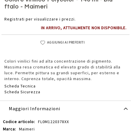
della
ftalo - Maimeri
galleria
di
Registrati per visualizzare i prezzi.
immagini
IN ARRIVO, ATTUALMENTE NON DISPONIBILE.
AGGIUNGI AI PREFERITI
Colori vinilici fini ad alta concentrazione di pigmento.
Massima resa cromatica ed elevato grado di stabilità alla
luce. Permette pittura su grandi superfici, per esterno e
interno. Coprenza totale, opacità massima.
Scheda Tecnica
Scheda Sicurezza
Maggiori Informazioni
Maggiori
FL0M1220378XX
Informazioni
Maimeri