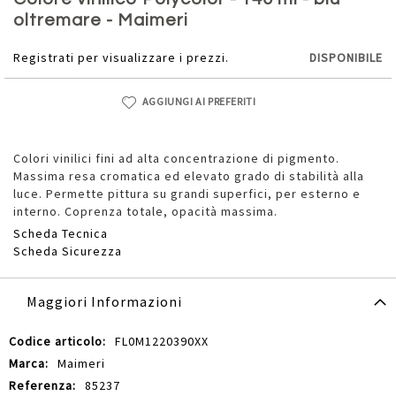
della
oltremare - Maimeri
galleria
di
Registrati per visualizzare i prezzi.
DISPONIBILE
immagini
AGGIUNGI AI PREFERITI
Colori vinilici fini ad alta concentrazione di pigmento.
Massima resa cromatica ed elevato grado di stabilità alla
luce. Permette pittura su grandi superfici, per esterno e
interno. Coprenza totale, opacità massima.
Scheda Tecnica
Scheda Sicurezza
Maggiori Informazioni
Maggiori
FL0M1220390XX
Informazioni
Maimeri
85237