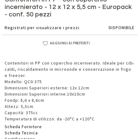
della
incernierato - 12 x 12 x 5,5 cm - Europack
galleria
- conf. 50 pezzi
di
immagini
Registrati per visualizzare i prezzi.
DISPONIBILE
AGGIUNGI AI PREFERITI
Contenitori in PP con coperchio incernierato. Ideale per cibi
caldi, riscaldamento in microonde e conservazione in frigo
e freezer.
Modello: QC0-375
Dimensioni Superiori esterne: 12x 12cm
Dimensioni Superiori interne:10x10cm
Fondp: 8,6 x 8,6cm
Altezz: 5,5cm
Capacità: 375cc
Temperatura di utilizzo: da -20°C a +120°C
Scheda Fornitore
Scheda Tecnica
Certificazione