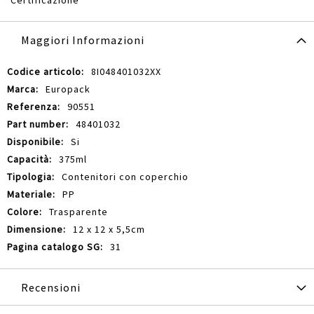
Maggiori Informazioni
Maggiori
8I048401032XX
Informazioni
Europack
90551
48401032
Si
375ml
Contenitori con coperchio
PP
Trasparente
12 x 12 x 5,5cm
31
Recensioni