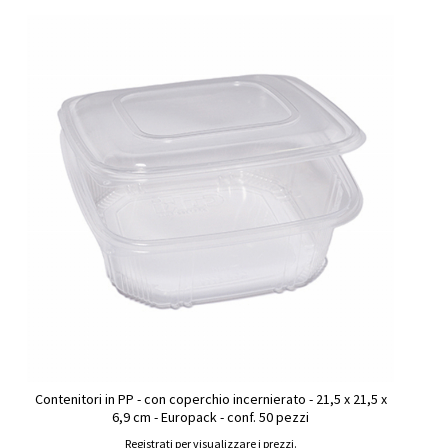
Contenitori in PP - con coperchio incernierato - 21,5 x 21,5 x
6,9 cm - Europack - conf. 50 pezzi
Registrati per visualizzare i prezzi.