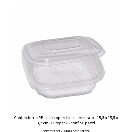
Contenitori in PP - con coperchio incernierato - 15,5 x 15,5 x
3,7 cm - Europack - conf. 50 pezzi
Registrati per visualizzare i prezzi.