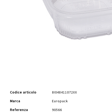
Vai
all'inizio
della
galleria
di
immagini
Maggiori
Codice articolo
8I048411072XX
Informazioni
Marca
Europack
Referenza
90566