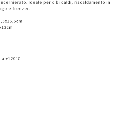
incernierato. Ideale per cibi caldi, riscaldamento in
igo e freezer.
5,5x15,5cm
3x13cm
C a +120°C