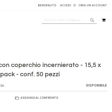
BENVENUTO
ACCEDI
CREA UN ACCOUNT
Aggiungi al carrello
CAR
CERCA
CERCA
 con coperchio incernierato - 15,5 x
opack - conf. 50 pezzi
zzi.
DISPONIBILE
AGGIUNGI AL CONFRONTO