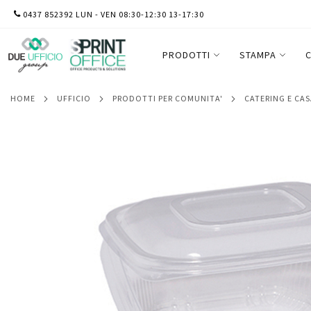
SALTA
0437 852392 LUN - VEN 08:30-12:30 13-17:30
Contenitori in PP - con coperchio incerni
AL
- conf. 50 pezzi
CONTENUTO
PRODOTTI
STAMPA
C
HOME
UFFICIO
PRODOTTI PER COMUNITA'
CATERING E CA
Vai
alla
fine
della
galleria
di
immagini