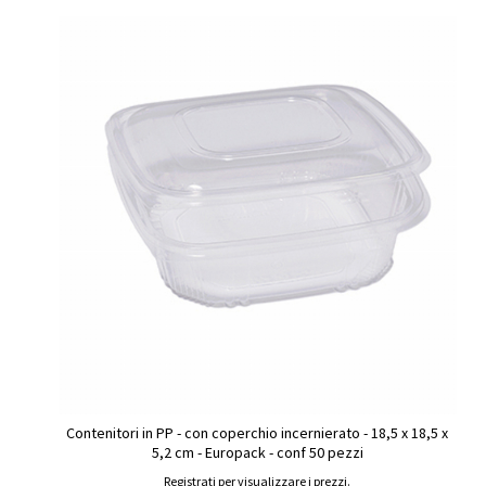
Contenitori in PP - con coperchio incernierato - 18,5 x 18,5 x
5,2 cm - Europack - conf 50 pezzi
Registrati per visualizzare i prezzi.