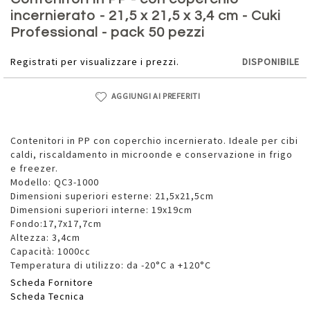
della
incernierato - 21,5 x 21,5 x 3,4 cm - Cuki
galleria
Professional - pack 50 pezzi
di
immagini
Registrati per visualizzare i prezzi.
DISPONIBILE
AGGIUNGI AI PREFERITI
Contenitori in PP con coperchio incernierato. Ideale per cibi
caldi, riscaldamento in microonde e conservazione in frigo
e freezer.
Modello: QC3-1000
Dimensioni superiori esterne: 21,5x21,5cm
Dimensioni superiori interne: 19x19cm
Fondo:17,7x17,7cm
Altezza: 3,4cm
Capacità: 1000cc
Temperatura di utilizzo: da -20°C a +120°C
Scheda Fornitore
Scheda Tecnica